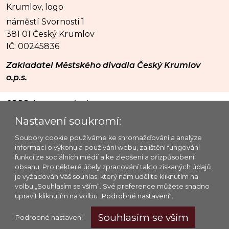
náměstí Svornosti 1
381 01 Český Krumlov
IČ: 00245836
Zakladatel Městského divadla Český Krumlov
o.p.s.
GDPR
|
mapa stránek
© 2026 Městské divadlo Český Krumlov o.p.s.
Nastavení soukromí:
Platforma @OIS Český Krumlov
Soubory cookie používáme ke shromažďování a analýze
informací o výkonu a používání webu, zajištění fungování
Provozovatel webu: MĚSTSKÉ DIVADLO ČESKÝ
funkcí ze sociálních médií a ke zlepšení a přizpůsobení
KRUMLOV o.p.s., IČ: 65006267, spisová značka: O 1
obsahu. Pro některé účely zpracování takto získaných údajů
vedená u Krajského soudu v Č. Budějovicích ze dne
je vyžadován Váš souhlas, který nám udělíte kliknutím na
volbu „Souhlasím se vším“. Své preference můžete snadno
1. dubna 1996
upravit kliknutím na volbu „Podrobné nastavení“.
Webové stránky
Městského divadla Český Krumlov
jsou publikovány pod licencí
CC BY-NC-SA 4.0
Souhlasím se vším
Podrobné nastavení
a archivován pomocí služby
.