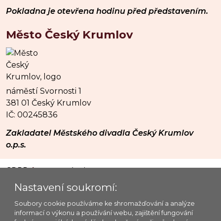
Pokladna je otevřena hodinu před představením.
Město Český Krumlov
náměstí Svornosti 1
381 01 Český Krumlov
IČ: 00245836
Zakladatel Městského divadla Český Krumlov
o.p.s.
GDPR
|
mapa stránek
© 2026 Městské divadlo Český Krumlov o.p.s.
Nastavení soukromí:
Platforma @OIS Český Krumlov
Soubory cookie používáme ke shromažďování a analýze
informací o výkonu a používání webu, zajištění fungování
Provozovatel webu: MĚSTSKÉ DIVADLO ČESKÝ