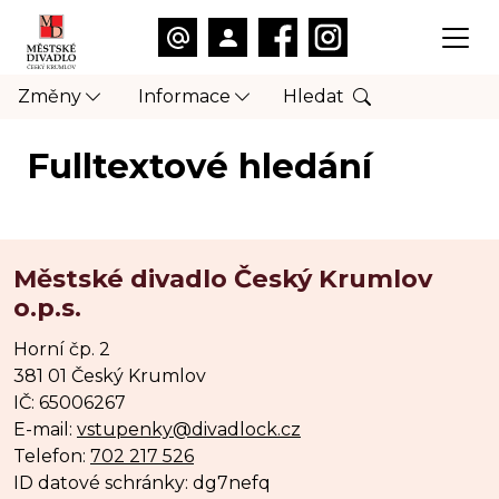
Změny
Informace
Hledat
Fulltextové hledání
Městské divadlo Český Krumlov
o.p.s.
Horní čp. 2
381 01 Český Krumlov
IČ: 65006267
E-mail:
vstupenky@divadlock.cz
Telefon:
702 217 526
ID datové schránky: dg7nefq