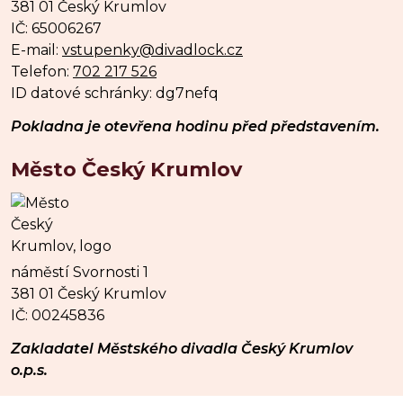
381 01 Český Krumlov
IČ: 65006267
E-mail:
vstupenky@divadlock.cz
Telefon:
702 217 526
ID datové schránky: dg7nefq
Pokladna je otevřena hodinu před představením.
Město Český Krumlov
náměstí Svornosti 1
381 01 Český Krumlov
IČ: 00245836
Zakladatel Městského divadla Český Krumlov
o.p.s.