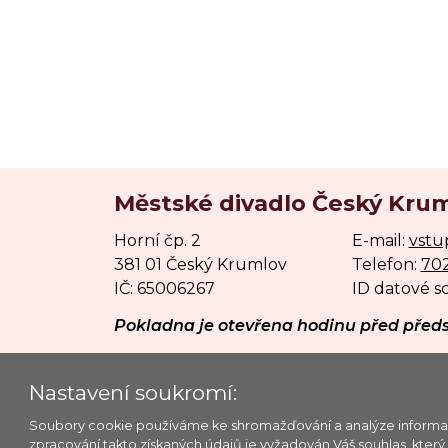
Městské divadlo Český Kruml
Horní čp. 2
E-mail:
vstu
381 01 Český Krumlov
Telefon:
702
IČ: 65006267
ID datové s
Pokladna je otevřena hodinu před před
© 2026 Městské divadlo Český Krumlov o.p.s.
Nastavení soukromí:
Soubory cookie používáme ke shromažďování a analýze informací o
Provozovatel webu: MĚSTSKÉ DIVADLO ČESK
zpracování takto získaných údajů je vyžadován Váš souhlas, kter