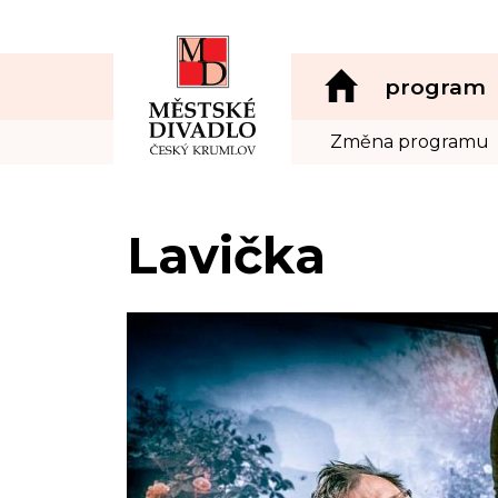
program
Změna programu
Lavička