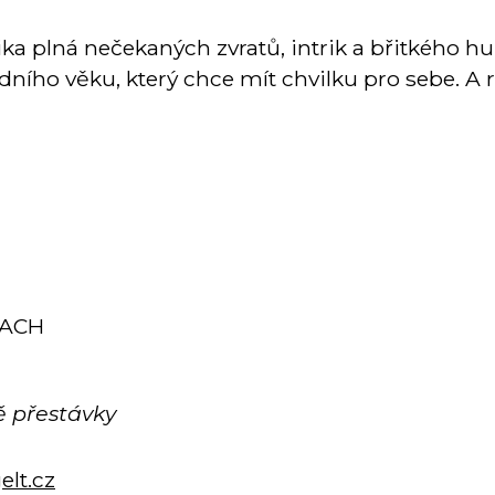
 plná nečekaných zvratů, intrik a břitkého hu
dního věku, který chce mít chvilku pro sebe. A 
TACH
ě přestávky
lt.cz