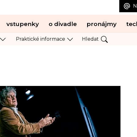
N
vstupenky
o divadle
pronájmy
tec
Praktické informace
Hledat