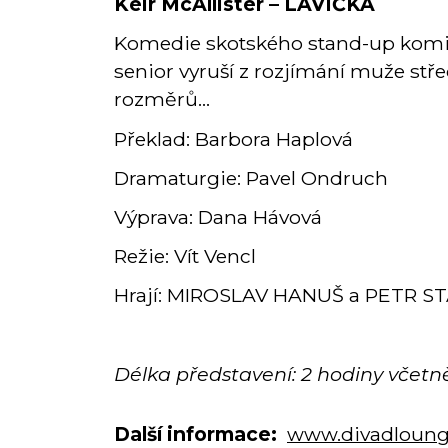
Keir McAllister – LAVIČKA
Komedie skotského stand-up komika
senior vyruší z rozjímání muže stře
rozměrů...
Překlad: Barbora Haplová
Dramaturgie: Pavel Ondruch
Výprava: Dana Hávová
Režie: Vít Vencl
Hrají: MIROSLAV HANUŠ a PETR S
Délka představení: 2 hodiny včetn
Další informace:
www.divadlounge