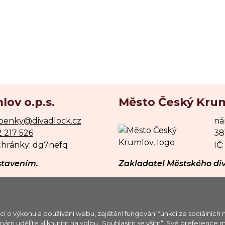
ov o.p.s.
Město Český Kru
penky@divadlock.cz
ná
 217 526
38
chránky: dg7nefq
IČ
stavením.
Zakladatel Městského div
GDPR
|
mapa stránek
 výkonu a používání webu, zajištění fungování funkcí ze sociálních m
Ý KRUMLOV o.p.s., IČ: 65006267, spisová značka: O 1 
ý nám udělíte kliknutím na volbu „Souhlasím se vším“. Své preference 