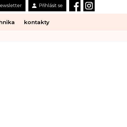
ewsletter
Přihlásit se
hnika
kontakty