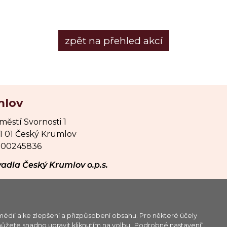
zpět na přehled akcí
mlov
městí Svornosti 1
1 01 Český Krumlov
: 00245836
adla Český Krumlov o.p.s.
Platforma @OIS Český Krumlov
édií a ke zlepšení a přizpůsobení obsahu. Pro některé účely
vedená u Krajského soudu v
můžete snadno upravit kliknutím na volbu „Podrobné nastavení“.