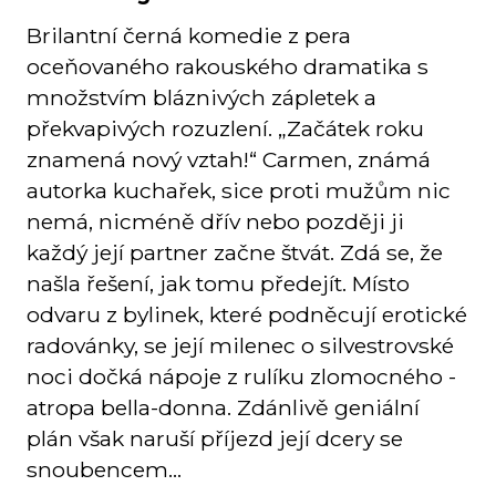
Brilantní černá komedie z pera
oceňovaného rakouského dramatika s
množstvím bláznivých zápletek a
překvapivých rozuzlení. „Začátek roku
znamená nový vztah!“ Carmen, známá
autorka kuchařek, sice proti mužům nic
nemá, nicméně dřív nebo později ji
každý její partner začne štvát. Zdá se, že
našla řešení, jak tomu předejít. Místo
odvaru z bylinek, které podněcují erotické
radovánky, se její milenec o silvestrovské
noci dočká nápoje z rulíku zlomocného -
atropa bella-donna. Zdánlivě geniální
plán však naruší příjezd její dcery se
snoubencem...