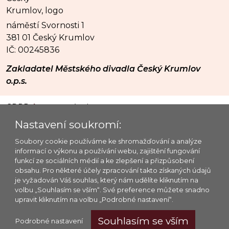
náměstí Svornosti 1
381 01 Český Krumlov
IČ: 00245836
Zakladatel Městského divadla Český Krumlov
o.p.s.
GDPR
|
mapa stránek
© 2026 Městské divadlo Český Krumlov o.p.s.
Nastavení soukromí:
Platforma @OIS Český Krumlov
Soubory cookie používáme ke shromažďování a analýze
informací o výkonu a používání webu, zajištění fungování
Provozovatel webu: MĚSTSKÉ DIVADLO ČESKÝ
funkcí ze sociálních médií a ke zlepšení a přizpůsobení
KRUMLOV o.p.s., IČ: 65006267, spisová značka: O 1
obsahu. Pro některé účely zpracování takto získaných údajů
vedená u Krajského soudu v Č. Budějovicích ze dne
je vyžadován Váš souhlas, který nám udělíte kliknutím na
volbu „Souhlasím se vším“. Své preference můžete snadno
1. dubna 1996
upravit kliknutím na volbu „Podrobné nastavení“.
Webové stránky
Městského divadla Český Krumlov
jsou publikovány pod licencí
CC BY-NC-SA 4.0
Souhlasím se vším
Podrobné nastavení