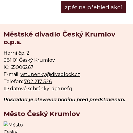
zpět na přehled akcí
Městské divadlo Český Krumlov
o.p.s.
Horní čp. 2
381 01 Český Krumlov
IČ: 65006267
E-mail:
vstupenky@divadlock.cz
Telefon:
702 217 526
ID datové schránky: dg7nefq
Pokladna je otevřena hodinu před představením.
Město Český Krumlov