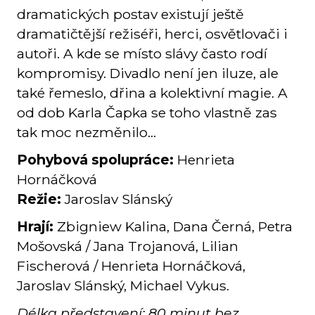
dramatických postav existují ještě
dramatičtější režiséři, herci, osvětlovači i
autoři. A kde se místo slávy často rodí
kompromisy. Divadlo není jen iluze, ale
také řemeslo, dřina a kolektivní magie. A
od dob Karla Čapka se toho vlastně zas
tak moc nezměnilo...
Pohybová spolupráce:
Henrieta
Hornáčková
Režie:
Jaroslav Slánský
Hrají:
Zbigniew Kalina, Dana Černá, Petra
Mošovská / Jana Trojanová, Lilian
Fischerová / Henrieta Hornáčková,
Jaroslav Slánský, Michael Vykus.
Délka představení: 80 minut bez