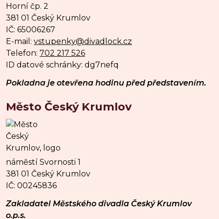
Horní čp. 2
381 01 Český Krumlov
IČ: 65006267
E-mail:
vstupenky@divadlock.cz
Telefon:
702 217 526
ID datové schránky: dg7nefq
Pokladna je otevřena hodinu před představením.
Město Český Krumlov
náměstí Svornosti 1
381 01 Český Krumlov
IČ: 00245836
Zakladatel Městského divadla Český Krumlov
o.p.s.