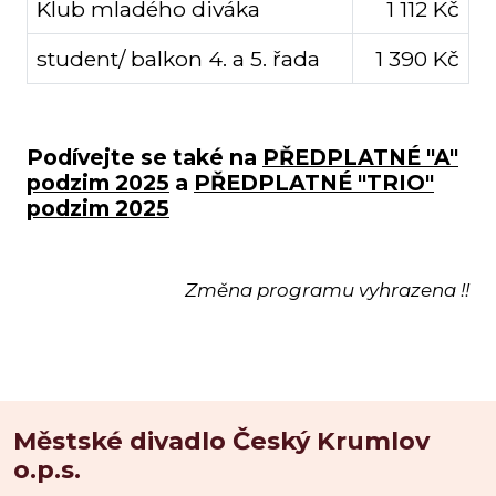
Klub mladého diváka
1 112 Kč
student/ balkon 4. a 5. řada
1 390 Kč
Podívejte se také na
PŘEDPLATNÉ "A"
podzim 2025
a
PŘEDPLATNÉ "TRIO"
podzim 2025
Změna programu vyhrazena !!
Městské divadlo Český Krumlov
o.p.s.