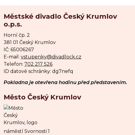
Městské divadlo Český Krumlov
o.p.s.
Horní čp. 2
381 01 Český Krumlov
IČ: 65006267
E-mail:
vstupenky@divadlock.cz
Telefon:
702 217 526
ID datové schránky: dg7nefq
Pokladna je otevřena hodinu před představením.
Město Český Krumlov
náměstí Svornosti 1